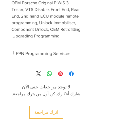
OEM Porsche Original PIWIS 3
Tester, VTS Disable, Front End, Rear
End, 2nd hand ECU module remote
programming, Unlock Immobiliser,
Component Unlock, OEM Retrofitting
Upgrading Programming.
PPN Programming Services
PPN programming prices start
from
300euro
-2nd Hand Used ECU Modules
Component Protection Unlock
لا توجد مراجعات حتى الآن
-BCM Rear/Front End Module
شارك أفكارك. كن أول من يترك مراجعة.
Programming
-Transmission, PDK Module
Programming
اترك مراجعة
-Key Programming (Keys ordered as
per VIN)
-Porsche Taycan Campaign Software