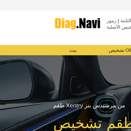
لثابتة | رموز
خيص الأصلية
ص OEM
بيت
طقم Xentry من مرسيدس بنز