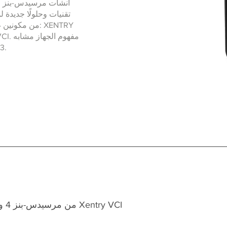
أنشأت مرسيدس-بنز علا
تقنيات وحلولًا جديدة
لمف
مجموعة أدوات التشخيص XENTRY من مرسيدس-بنز 4 و Xentry VCI