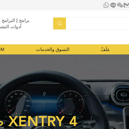
برامج | البرامج ا
أدوات التش
مَلَفّ
التسوق والخدمات
تشخي
طقم تشخيص XENTRY 4