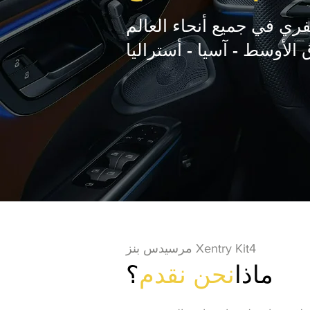
فري في جميع أنحاء العالم
ق الأوسط - آسيا - أستراليا
مرسيدس بنز Xentry Kit4
ماذا
نحن نقدم
؟