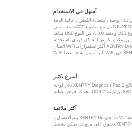
أسهل في الاستخدام
الشاشة عبارة عن شاشة مقاس 13.3 بوصة ، متعددة اللمس ، عالية الدقة
بالكامل مع سطوع 400 شمعة. تأتي XENTRY Diagnosis Pad 2 مع أربعة
منافذ USB من النوع A 3.0 ومنفذ USB من النوع C ، يوجد في الجانب
يمكنك تكوينهما بشكل فردي باستخدام ConfigAssist لتوفير
اتصال WiFi أكثر استقرارًا بـ XENTRY Diagnosis VCI ، تم تثبيت بطاقة
XENTRY Di.
أسرع بكثير
تأتي لوحة XENTRY Diagnosis Pad 2 مع أحدث معالج Intel® CoreTM i5 (1.6 جيجاهرتز ، توربو حتى 3.9 جيجاهرتز) تحتوي الذاكرة الرئيسية على
أكثر ملائمة
يتم الاتصال بـ XENTRY Diagnosis VCI باستخدام بطاقة WLAN مثبتة بشكل دائم. يتم تبريد لوحة التشخيص XENTRY 2 بشكل سلبي وبالتالي لا