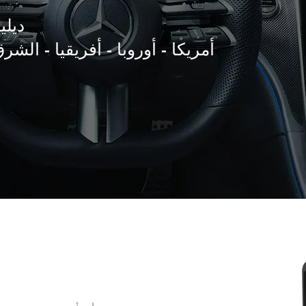
ديلي
أمريكا - أوروبا - أفريقيا - الشر