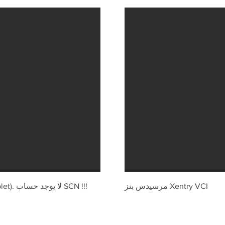
مرسيدس بنز Xentry VCI
Mercedes-Benz Kit4 (Xentry VCI + Tablet). لا يوجد حساب SCN !!!