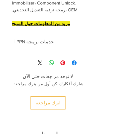
Immobilizer، Component Unlock،
OEM برمجة ترقية التعديل التحديثي.
مزيد من المعلومات حول المنتج
خدمات برمجة PPN
تبدأ أسعار برمجة PPN من
نبسب ؛ 280
يورو
-2nd اليد المستخدمة وحدة التحكم
الإلكترونية وحدات حماية المكونات إفتح
لا توجد مراجعات حتى الآن
-BBCM الخلفية / برمجة الوحدة الأمامية
شارك أفكارك. كن أول من يترك مراجعة.
-الإرسال ، برمجة وحدة PDK
-البرمجة الرئيسية (المفاتيح المطلوبة
حسب VIN)
اترك مراجعة
-تحديث برنامج حملة بورش تايكان
-بوابة وحدة البرمجة عبر الإنترنت
-تمكين رموز لـ PCM3.0 PCM3.1
-تمكين أكواد ماكان 2017-2022.
991.981.982