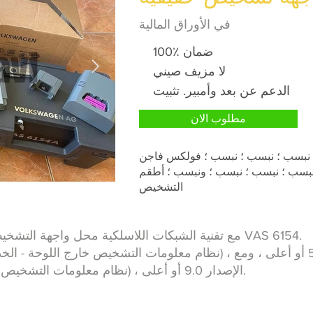
في الأوراق المالية
✅
100٪ ضمان
✅
لا مزيف صيني
✅
الدعم عن بعد وأمبير. تثبيت
مطلوب الان
 ؛ نبسب ؛ نبسب ؛ نبسب ؛ فولكس فاجن
نبسب ؛ نبسب ؛ نبسب ؛ ونبسب ؛ أطقم
التشخيص
تحل واجهة التشخيص VAS6154A مع تقنية الشبكات اللاسلكية محل واجهة التشخيص VAS 6154.
Engineering (نظام معلومات التشخيص خارج اللوحة - الهندسة) ، الإصدار 9.0 أو أعلى.