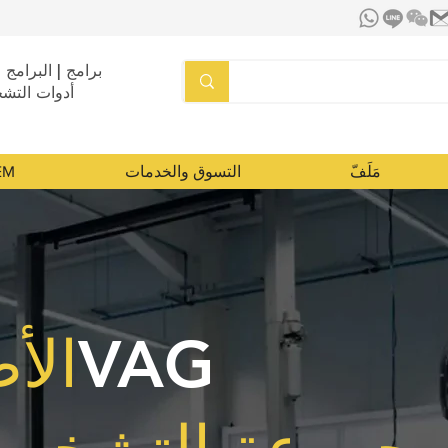
برامج | البرامج ا
أدوات التش
مَلَفّ
التسوق والخدمات
تشخي
VAG
الأ