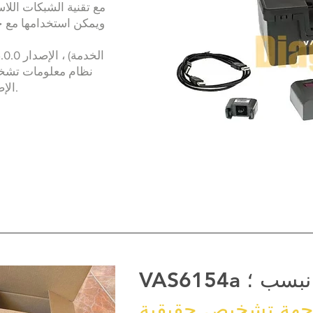
Offboard - الهندسة) ، الإصدار 9.0 أو أعلى.
VAS6154a نبسب ؛
جهة تشخيص حقيقية