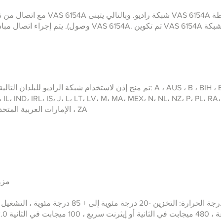
مع اتصال من نقطة إلى نقطة عبر شبك
وصول). يتم إجراء اتصال مباشر بين وحدة التشخيص وواج
I، IL، IND، IRL، IS، J، L، LT، LV، M، MA، MEX، N، NL، NZ، P، PL، R
، TN ، UA ، الإمارات العربية المتحدة ، الولايات المتحدة الأمريكية ، ZA
مزود الطا
ن -20 درجة مئوية إلى + 85 درجة مئوية ، التشغيل من -20 درجة مئوية إلى + 40 درجة مئوية