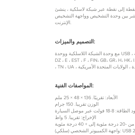
ة لاسلكية ، ينشئ VAS 6154A شبكة راديو. وبالتالي يتبنى VAS 6154A دور نقطة وصول لاسلكية (نقطة
هة التشخيص VAS 6154A. تم تكوين VAS 6154A باستخدام واجهة مستخدم على شبكة
الإنترنت.
التصميم والميزات:
مع وحدة الشبكة اللاسلكية ووحدة USB ، تم منح إذن لاستخدام شبكة الراديو للبلدان التالية: A ، AUS ، B ، BIH ، BR ، CDN ، CH ، CY ، CZ ، D ، DK ،
DZ ، E ، EST ، F ، FIN، GB، GR، H، HK، 
المواصفات الفنية:
الأبعاد: تقريبًا. 136 × 48 × 25 ملم
الوزن تقريبا. 150 جرام
قة: 8-18 فولت عبر موصل السيارة
الإخراج: تقريبا. 5 واط