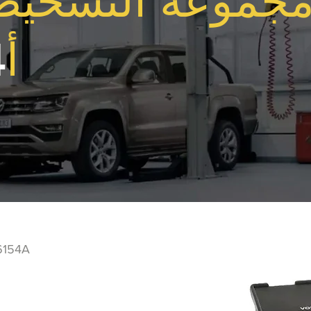
جموعة التشخيص
أ
4
VAG حقيقية واجهة