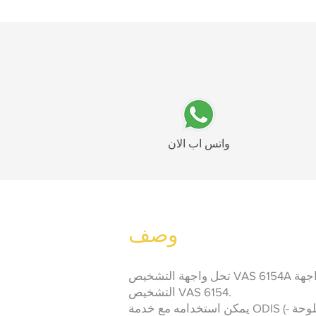
واتس اب الان
وصف
تحل واجهة التشخيص VAS 6154A مع تقنية الشبكات اللاسلكية محل واجهة
التشخيص VAS 6154.
يمكن استخدامه مع خدمة ODIS (نظام معلومات التشخيص خارج اللوحة -