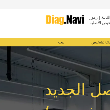
لثابتة | رموز
خيص الأصلية
ص OEM
بيت
صل الجديد