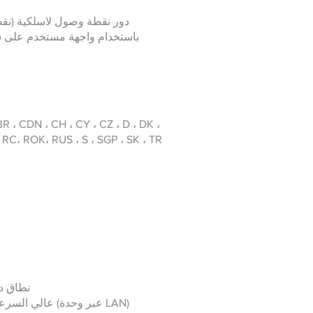
A، RC، ROK، RUS ، S ، SGP ، SK ، TR
نطاق درجة الحرارة: التخزي
واجهة الكمبيوتر الشخصي (سلكي): USB 2.0 عالي السرعة ، 480 ميجابت في الثانية أو إيثرنت سريع ، 100 ميجابت في الثانية (عبر وحدة LAN)