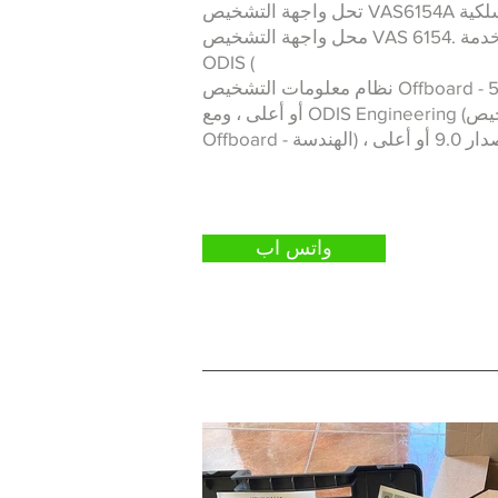
تحل واجهة التشخيص VAS6154A مع تقنية الشبكات اللاسلكية
محل واجهة التشخيص VAS 6154. ويمكن استخدامها مع خدمة
ODIS (
نظام معلومات التشخيص Offboard - الخدمة) ، الإصدار 5.0.0
أو أعلى ، ومع ODIS Engineering (نظام معلومات تشخيص
واتس اب