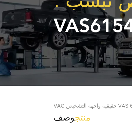
 نبسب ؛
VAS615
 التشخيص VAS 6154A
منتج
وصف