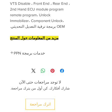
VTS Disable ، Front End ، Rear End ،
2nd Hand ECU module program
remote program، Unlock
Immobilizer، Component Unlock،
OEM برمجة ترقية التعديل التحديثي.
مزيد من المعلومات حول المنتج
خدمات برمجة PPN
تبدأ أسعار برمجة PPN من
نبسب ؛ 280
يورو
-2nd اليد المستخدمة وحدة التحكم
الإلكترونية وحدات حماية المكونات إفتح
لا توجد مراجعات حتى الآن
-BBCM الخلفية / برمجة الوحدة الأمامية
شارك أفكارك. كن أول من يترك مراجعة.
-البرمجة الرئيسية (المفاتيح المطلوبة
حسب VIN)
-تحديث برنامج حملة بورش تايكان
اترك مراجعة
-بوابة وحدة البرمجة عبر الإنترنت
-تمكين رموز لـ PCM3.0 PCM3.1