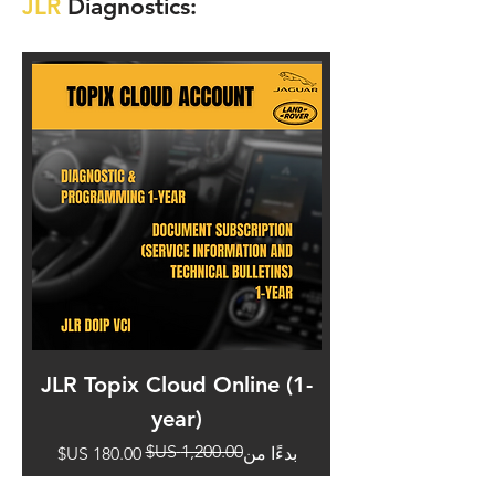
JLR
Diagnostics:
JLR Topix Cloud Online (1-
مج
year)
سعر البيع
سعر عادي
بدءًا من