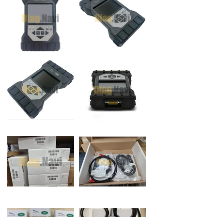
ستظهر النافذة المنبثقة "معلومات مدير
VCI" ، حدد "موافق" للمتابعة. ملاحظة: لا
تقم بفصل DoIP VCI عن معدات
التشخيص المعتمدة من JLR أثناء عملية
التحديث. ملاحظة: ستستغرق عملية
تحديث DoIP VCI حوالي 12 دقيقة لإكمالها.
سيتم الآن إعادة تشغيل DoIP VCI تلقائيًا.
انتظر حتى يصدر DoIP VCI صوتًا
مسموعًا. حدد "موافق" للمتابعة. حدد "X"
وأغلق "VCI Manager". DoIP VCI جاهز
لاستخدام إعداد التفضيلات في
PATHFINDER