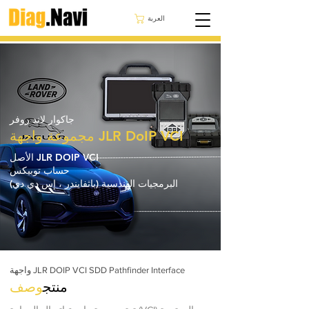
العربة
جاكوار لاند روفر
مجموعة واجهة JLR DoIP VCI
الأصل JLR DOIP VCI
حساب توبيكس
البرمجيات الهندسية (باثفايندر ، إس دي دي)
واجهة JLR DOIP VCI SDD Pathfinder Interface
منتج
وصف