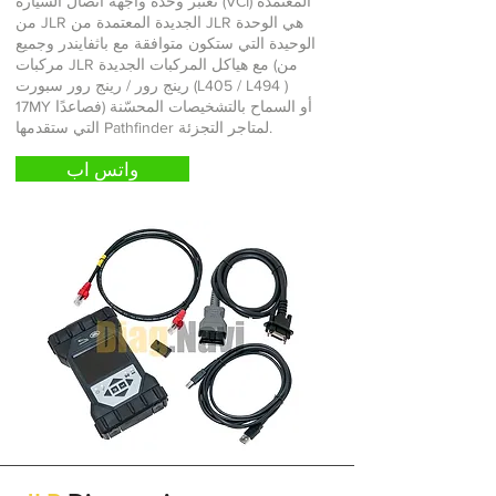
تعتبر وحدة واجهة اتصال السيارة (VCI) المعتمدة
من JLR الجديدة المعتمدة من JLR هي الوحدة
الوحيدة التي ستكون متوافقة مع باثفايندر وجميع
مركبات JLR مع هياكل المركبات الجديدة (من
رينج رور / رينج رور سبورت (L405 / L494 )
17MY فصاعدًا) أو السماح بالتشخيصات المحسّنة
التي ستقدمها Pathfinder لمتاجر التجزئة.
واتس اب