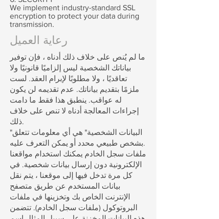
We implement industry-standard SSL
encryption to protect your data during
transmission.
رعاية العميل
ما لم يُنص على خلاف ذلك أدناه ، فإن توفير
بياناتك الشخصية ليس إلزاميًا قانونيًا ولا
تعاقديًا ، ولا مطلوبًا لإبرام العقد. لست
ملزمًا بتقديم بياناتك. عدم تقديمه لن يكون
له عواقب. ينطبق هذا فقط ما دامت
إجراءات المعالجة أدناه لا تنص على خلاف
ذلك.
"البيانات الشخصية" هي أي معلومات تتعلق
بشخص طبيعي محدد أو يمكن التعرف عليه.
ملفات سجل الخادم يمكنك استخدام مواقعنا
الإلكترونية دون إرسال بيانات شخصية. في
كل مرة تدخل فيها إلى موقعنا ، يتم نقل
بيانات المستخدم عن طريق متصفح
الإنترنت الخاص بك وتخزينها في ملفات
البروتوكول (ملفات سجل الخادم). تتضمن
هذه البيانات المخزنة على سبيل المثال اسم