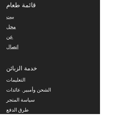
Done ✅
قائمة طعام
بيت
محل
عن
اتصال
خدمة الزبائن
برمجة وحدة TCM ومعايرة
التعليمات
PDK لبورشه كايمان 2010
الشحن وأمبير. عائدات
سياسة المتجر
طرق الدفع
اتصل بنا