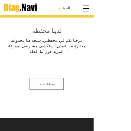
العربة
لدينا محفظة
مرحبا بكم في محفظتي. ستجد هنا مجموعة
مختارة من عملي. استكشف مشاريعي لمعرفة
المزيد حول ما أفعله.
Load More
البرمجة الرئيسية لبورشه
Panamera 2013 New Rear
992 كاريرا كابريو 2021
BCM programming,
immobilizer adaptation.