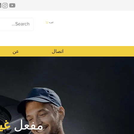
العربة
اتصال
عن
مفعل
غي