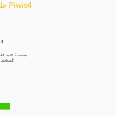
طقم بورش Piwis4
ال
1. & نبسب ؛ جديد
2. برنامج iwis4