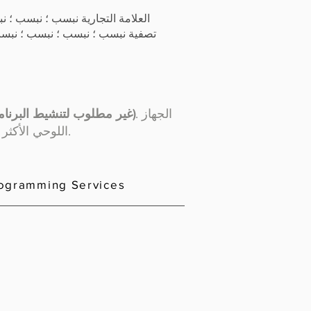
العلامة التجارية نبسب ؛ نبسب ؛ 
تصفية نبسب ؛ نبسب ؛ نبسب ؛ نبسب
. الجهاز
(حساب PPN غير مطلوب لتنشيط البرنامج)
اللوحي الأكثر تقدمًا ودائمًا للورش من بورشه. يدعم موديلات السيارات القديمة والجديدة بتحديثات منتظمة.
rogramming Services