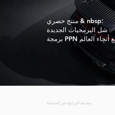
منتج حصري & nbsp؛
شل البرمجيات الجديدة ✅
تنشيط البرامج غير المتصلة