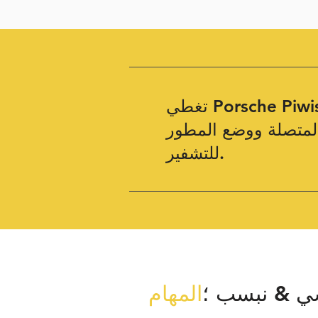
لمتصلة ووضع المطور
للتشفير.
ي & نبسب ؛
المهام