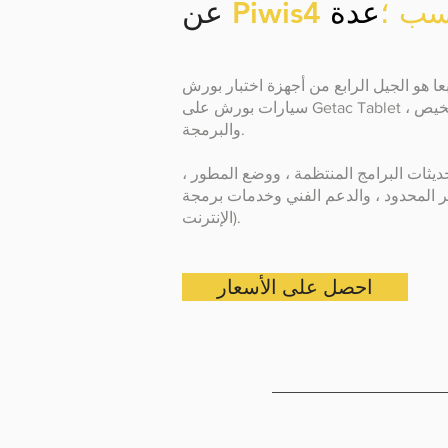
Pi نبسب ؛
عدة
عن
عا
هو الجيل الرابع من أجهزة اختبار بورش
سيارات بورش على Getac Tablet ، أقوى برامج التشخيص
والبرمجة.
يثات البرامج المنتظمة ، ووضع المطور ،
لمحدود ، والدعم الفني وخدمات برمجة PPN (عبر
الإنترنت).
احصل على الأسعار