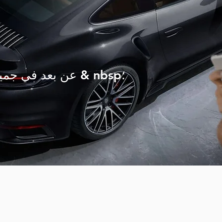
برمجة PPN عن بعد في جميع أنحاء العالم & nbsp؛