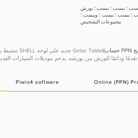
نبسب ؛ نبسب ؛ نبسب ؛ بورش
 ؛ نبسب ؛ نبسب ؛ ونبسب ؛
مجموعات التشخيص
تنشيط برنامج غير متصل بالإنترنت مع SHELL جديد على لوحة Getac Tablet
Piwis4 software
Online (PPN) P