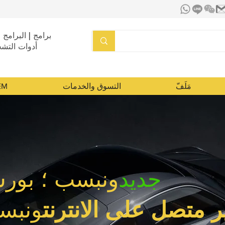
برامج | البرامج ا
أدوات التش
مَلَفّ
التسوق والخدمات
تشخي
جديد
ونبسب ؛ بور
ر متصل على الانترنت
ونبسب