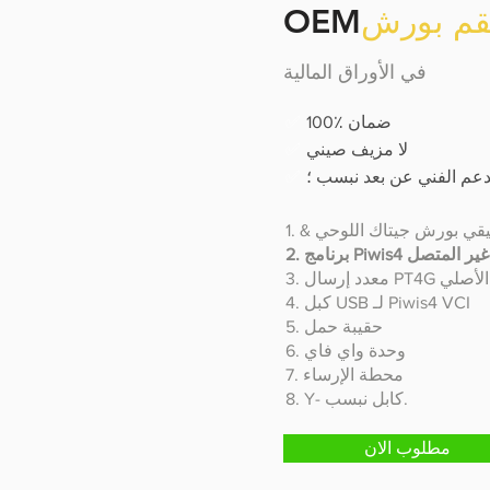
OEM
في الأوراق المالية
✅
100٪ ضمان
✅
لا مزيف صيني
✅
دعم الفني عن بعد نبسب ؛
 حقيقي بورش جيتاك اللوحي
P المنشط غير المتصل
3. معدد إرسال PT4G الأصلي
4. كبل USB لـ Piwis4 VCI
5. حقيبة حمل
6. وحدة واي فاي
7. محطة الإرساء
8. Y- كابل نبسب.
مطلوب الان