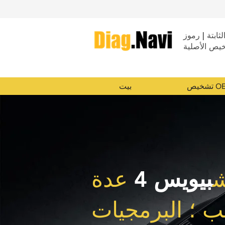
لثابتة | رموز
خيص الأصلية
ص OEM
بيت
ش
بيويس 4
عدة
 ؛ البرمجيات