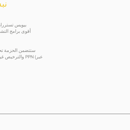
wis4
بيويس تستر
راب
ستتضمن الحزمة تحد
والترخيص غير ا