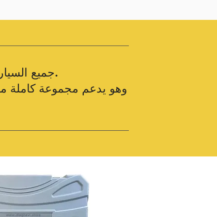
تغطي Porsche Piwis4 جميع السيارات القديمة والجديدة حتى عام 2024 وأكثر.
وهو يدعم مجموعة كاملة م