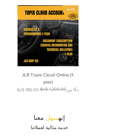
جديد
جديد
 Wiring
JLR Topix Cloud Online (1-
2025
year)
سعر البيع
سعر عادي
بدءًا من
إنه
سهل
معنا
خدمة مثالية لعملائنا