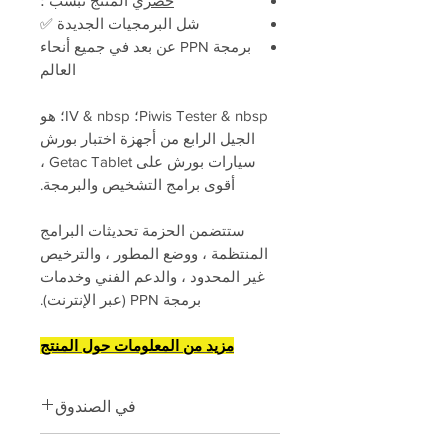
حصري
المنتج نبسب ؛
شل البرمجيات الجديدة ✅
برمجة PPN عن بعد في جميع أنحاء
العالم
Piwis Tester & nbsp؛ IV & nbsp؛ هو
الجيل الرابع من أجهزة اختبار بورش
سيارات بورش على Getac Tablet ،
أقوى برامج التشخيص والبرمجة.
ستتضمن الحزمة تحديثات البرامج
المنتظمة ، ووضع المطور ، والترخيص
غير المحدود ، والدعم الفني وخدمات
برمجة PPN (عبر الإنترنت).
مزيد من المعلومات حول المنتج
في الصندوق
1. & نبسب ؛ جديد حقيقي بورش جيتاك