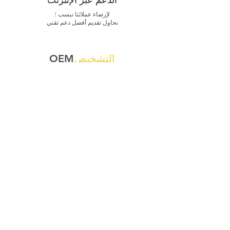
الدعم عبر الإنترنت
لإرضاء عملائنا نبسب ؛
نحاول تقديم أفضل دعم تقني
التشخيص
OEM
تقديم أدوات التشخيص الأصلية أو البرامج أو
الرموز أو البرامج الثابتة أو الحسابات عبر
الإنترنت أو الوصول المباشر أو خدمات البرمجة