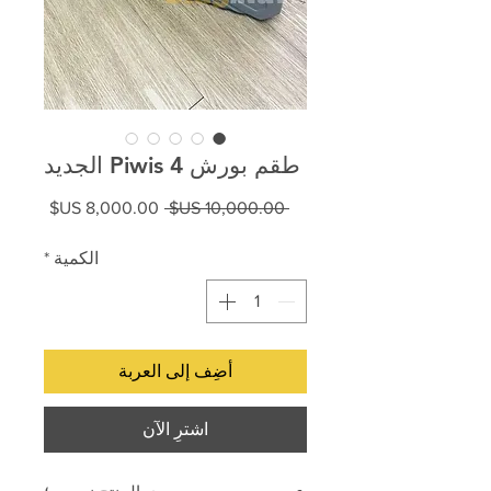
طقم بورش Piwis 4 الجديد
سعر
سعر
 ‏10,000.00 US$ 
عادي
البيع
الكمية
*
أضِف إلى العربة
اشترِ الآن