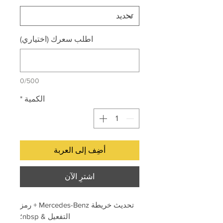
اطلب سعرك (اختياري)
0/500
الكمية
*
أضِف إلى العربة
اشترِ الآن
تحديث خريطة Mercedes-Benz + رمز
التفعيل & nbsp؛