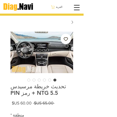
العربة
تحديث خريطة مرسيدس
NTG 5.5 + رمز PIN
سعر
سعر
 ‏65.00 US$ 
عادي
البيع
منطقة
*