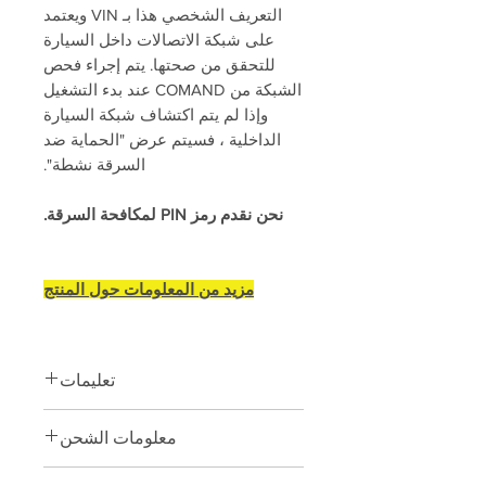
التعريف الشخصي هذا بـ VIN ويعتمد
على شبكة الاتصالات داخل السيارة
للتحقق من صحتها. يتم إجراء فحص
الشبكة من COMAND عند بدء التشغيل
وإذا لم يتم اكتشاف شبكة السيارة
الداخلية ، فسيتم عرض "الحماية ضد
السرقة نشطة".
نحن نقدم رمز PIN لمكافحة السرقة.
مزيد من المعلومات حول المنتج
تعليمات
Monaco / Vediamo & nbsp؛ software +
معلومات الشحن
Xentry VCI مطلوبة. & nbsp؛
----------------------
لا يوجد USB & nbsp؛ stick & nbsp؛