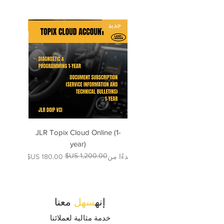
جديد
جديد
 Wiring
JLR Topix Cloud Online (1-
2025
year)
سعر البيع
سعر عادي
بدءًا من
إنه
سهل
معنا
خدمة مثالية لعملائنا