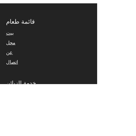
قائمة طعام
بيت
محل
عن
اتصال
خدمة الزبائن
التعليمات
الشحن وأمبير. عائدات
سياسة المتجر
طرق الدفع