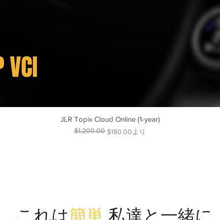
JLR Topix Cloud Online (1-year)
$1,200.00
通常価格
セール価格
$180.00
より
これは
簡単
私達と一緒に