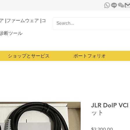
 |ファームウェア |コ
診断ツール
ショップとサービス
ポートフォリオ
JLR DoIP 
ット
価
$2,200.00