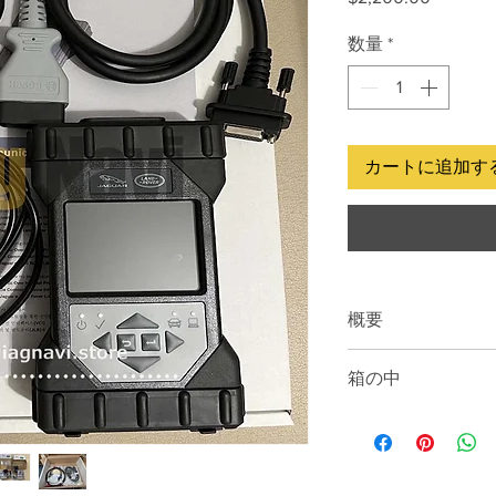
格
数量
*
カートに追加す
概要
JLR DoIP VCI 
箱の中
車および一部の 20
通信用に JLR が
JLR DoIP VCI (正
JLR DoIP VCI
USB ケーブル
トコルと通信できるほ
診断コネクタ ケ
きます。
イーサネット ケ