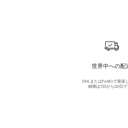
世界中への配
DHLまたはFedExで発送
納期は7日から20日で