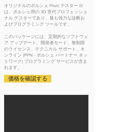
オリジナルのポルシェ Piwis テスター III
は、ポルシェ用の 3D 世代プロフェッショ
ナル テスターであり、最も強力な診断お
よびプログラミング ツールです。
このパッケージには、定期的なソフトウェ
ア アップデート、開発者モード、無制限
のライセンス、テクニカル サポート、オ
ンライン (PPN - ポルシェ パートナー ネッ
トワーク) プログラミング サービスが含ま
れます。
価格を確認する