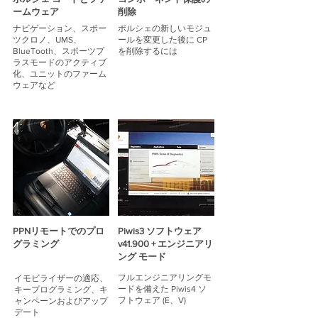
ームウェア
削除
ナビゲーション、スポー
ポルシェの新しいモジュ
ツクロノ、UMS、
ールを変更した後に CP
BlueTooth、スポーツプ
を削除するには
ラスモードのアクティブ
化、ユニットのファーム
ウェアなど
PPN
リモートでのプロ
Piwis3 ソフトウェア
グラミング
v41.900 + エンジニアリ
ング モード
フルエンジニアリングモ
イモビライザーの適応、
ードを備えた Piwis4 ソ
キープログラミング、キ
フトウェア (E、V)
ャンペーンおよびアップ
デート