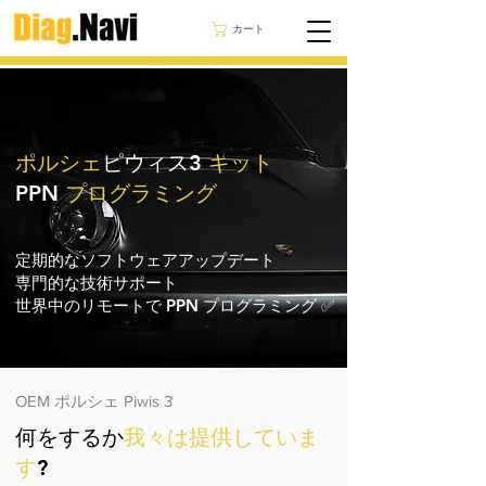
カート
ポルシェ
ピウィス3
キット
PPN
プログラミング
定期的なソフトウェアアップデート
専門的な技術サポート
世界中のリモートで PPN プログラミング ✅
OEM ポルシェ Piwis 3
何をするか
我々は提供していま
す
?