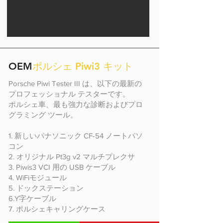
OEM
ポルシェ Piwi3 キット
Porsche Piwi Tester III は、以下の最新の
プロフェッショナル テスターです。
ポルシェ車、最も強力な診断およびプロ
グラミング ツール。
1. 新しいパナソニック CF-54 ノートパソ
コン
2. オリジナル Pt3g v2 マルチプレクサ
3. Piwis3 VCI 用の USB ケーブル
4. WiFiモジュール
5. ドックステーション
6.Y字ケーブル
7. ポルシェキャリングケース