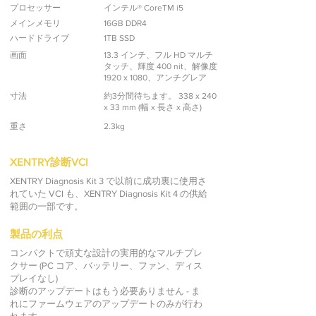
プロセッサー
インテル® CoreTM i5
メインメモリ
16GB DDR4
ハードドライブ
1TB SSD
画面
13.3 インチ、フル HD マルチ
タッチ、輝度 400 nit、解像度
1920 x 1080、アンチグレア
寸法
約3分間待ちます。 338 x 240
x 33 mm (幅 x 長さ x 高さ)
重さ
2.3kg
XENTRY診断VCI
XENTRY Diagnosis Kit 3 で以前に成功裏に使用さ
れていた VCI も、XENTRY Diagnosis Kit 4 の供給
範囲の一部です。
製品の利点
コンパクトで頑丈な設計の実用的なマルチプレ
クサー (PC コア、バッテリー、ファン、ディス
プレイなし)
診断のアップデートはもう必要ありません - ま
れにファームウェアのアップデートのみが行わ