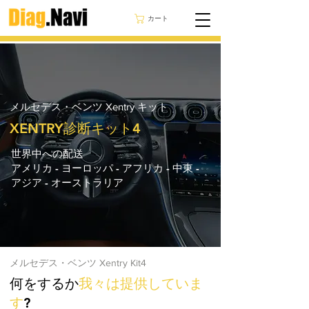
カート
メルセデス・ベンツ Xentry キット
XENTRY診断キット4
世界中への配送
アメリカ - ヨーロッパ - アフリカ - 中東 -
アジア - オーストラリア
メルセデス・ベンツ Xentry Kit4
何をするか
我々は提供していま
す
?