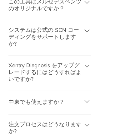
この工具はメルセデスベンツ
のオリジナルですか？
はい、その通りです。
システムは公式の SCN コー
ディングをサポートします
か?
はい、システムは公式 Mercedes
SCN オンライン コーディングをサポ
Xentry Diagnosis をアップグ
レードするにはどうすればよ
ートしています。
いですか?
KIT4 には、公式 Xentry ライセンス
が付属しています。したがって、す
中東でも使えますか？
べてはオンラインでのダウンロード
とアップグレードになります。
はい、できます。
注文プロセスはどうなります
か?