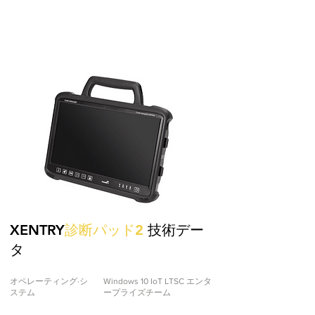
XENTRY
診断パッド2
技術デー
タ
オペレーティング·シ
Windows 10 IoT LTSC エンタ
ステム
ープライズチーム