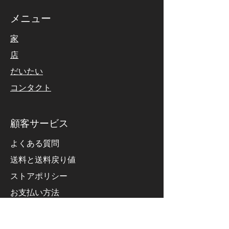
immobilizer adaptation.
ラミング
Done ✅
メニュー
家
店
だいたい
コンタクト
顧客サービス
ポルシェ ケイマン 2010 の
よくある質問
TCM モジュール プログラ
ミングと PDK キャリブレ
送料と送料戻り値
ーション
ストアポリシー
お支払い方法