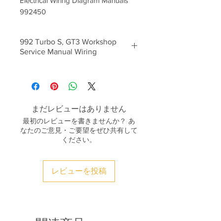
Electrical Wiring Diagram Manuals
992450
992 Turbo S, GT3 Workshop
Service Manual Wiring
Porsche 992 911 GT3 Touring
Package Workshop Service Repair
Manual Electrical Wiring Diagram
Circuit Diagram，OEM Porsche
まだレビューはありません
Technical information.
最初のレビューを書きませんか？ あ
Delivery: email send or online
なたのご意見・ご要望をぜひ共有して
download it.
ください。
レビューを投稿