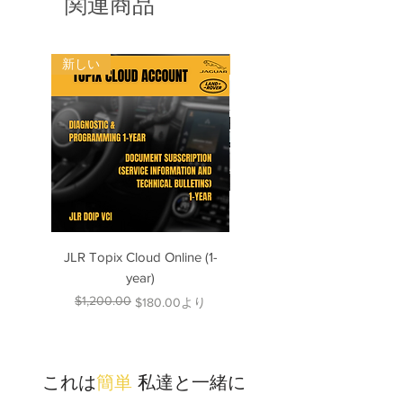
関連商品
新しい
新しい
JLR Topix Cloud Online (1-
Porsche 992 Piwis: Wiring
year)
Diagrams up to 2025
$1,200.00
通常価格
セール価格
$180.00
より
これは
簡単
私達と一緒に