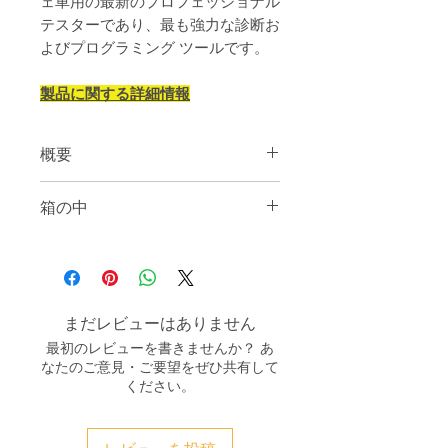
ェ車用の最新のプロフェッショナル
テスターであり、最も強力な診断お
よびプログラミング ツールです。
製品に関する詳細情報
概要
Piwis3 の機能:
箱の中
1. 診断アプリケーション
2. ガイド付き障害発見 (GFF)
1. Dell E5470 ノートパソコン (再生品)
3. 実測値・入力信号機能
2. オリジナル PT3G マルチプレクサー
4. ドライブリンク/テスト機能
3. PT3G接続ケーブル
5. 保守・修理機能群
4. ドッキングステーション
6. コーディング/プログラミング機能
まだレビューはありません
5. USB ドッキング ステーション ケー
群
最初のレビューを書きませんか？ あ
ブル
7. ロギング
なたのご意見・ご要望をぜひ共有して
6. WiFiモジュール
8. フィルター
ください。
9. 配線図のアプリケーション