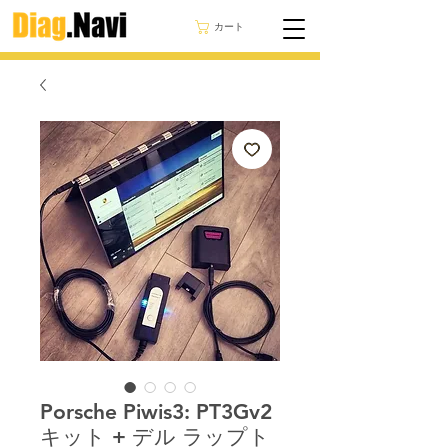
カート
Porsche Piwis3: PT3Gv2
キット + デル ラップト