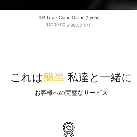
JLR Topix Cloud Online (1-year)
$1,200.00
通常価格
セール価格
$180.00
より
これは
簡単
私達と一緒に
お客様への完璧なサービス