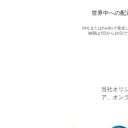
世界中への配
DHLまたはFedExで発送
納期は7日から20日で
当社オリ
ア、オン