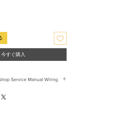
る
今すぐ購入
shop Service Manual Wiring
Boxster Cayman Workshop Service
trical Wiring Diagram Circuit
che Technical information.
nd or online download it.