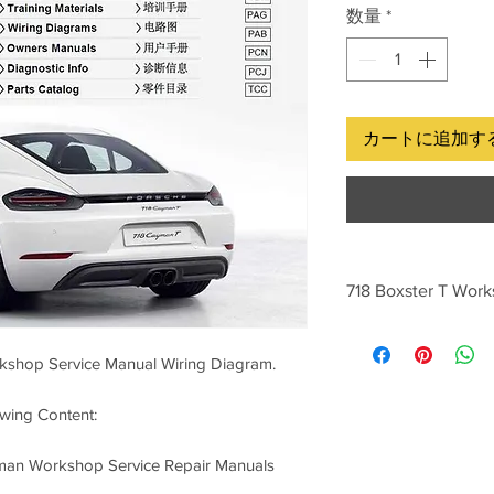
数量
*
カートに追加す
718 Boxster T Work
Porsche 982 718 
Repair Manual Elec
kshop Service Manual Wiring Diagram.
Diagram，OEM Pors
Delivery: email se
owing Content:
an Workshop Service Repair Manuals