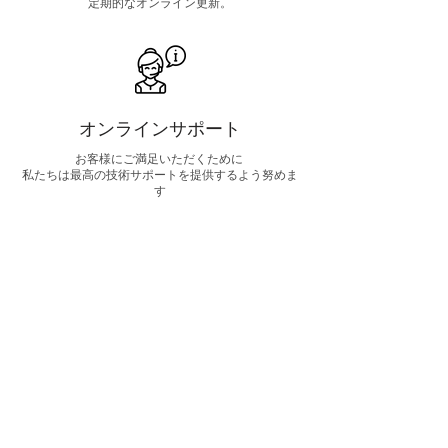
定期的なオンライン更新。
オンラインサポート
お客様にご満足いただくために
私たちは最高の技術サポートを提供するよう努めま
す
OEM
診断
当社オリジナルの診断ツール、ソフトウェ
ア、コード、ファームウェア、オンラインア
カウント、直接アクセスまたはプログラミン
グサービスのご紹介