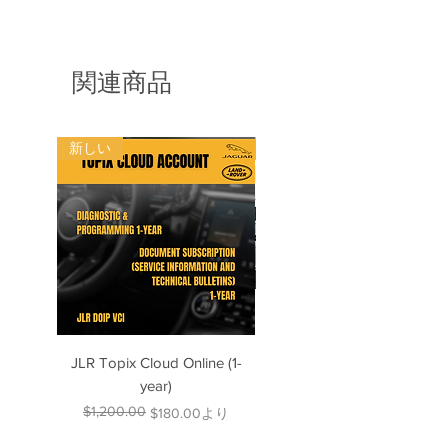
生した問題については責任を負いませ
USB スロットを使用するか、最初か
ん。
らすべての手順を試してください)。
- ファイルのダウンロード、アーカイ
ブの抽出、USB スティックまたは SD
関連商品
カードのフォーマット、および一部の
ファイルを USB スティックまたは SD
カードにコピーする方法の知識がない
場合は、購入しないでください。メル
新しい
新しい
セデスベンツディーラーに行った方が
良いですよ。彼らははるかに高い料金
であなたを助けてくれます。
・本製品は地図更新のみで大丈夫で
す。カーナビゲーションユニットは完
全に動作する状態にある必要がありま
す。壊れたナビゲーション ユニッ
ト、グレーアウトしたナビゲーション
ユニット、レトロフィットのナビゲー
ション ユニット、または機能してい
JLR Topix Cloud Online (1-
Porsche 992 Piwis: Wiring
ないナビゲーション ユニットやアク
year)
Diagrams up to 2025
ティブではないナビゲーション ユニ
$1,200.00
通常価格
セール価格
$180.00
より
ットには適していません。