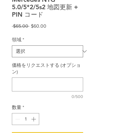
5.0/5*2/5s2 地図更新 +
PIN コード
通
セ
 $65.00 
$60.00
常
ー
価
ル
領域
*
格
価
格
価格をリクエストする (オプショ
ン)
0/500
数量
*