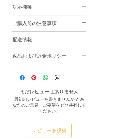
1. ノートパソコンと
64Gb USB スティ
対応機種
ック
または
SDカード
2. マップ ファイルをラップトップに
Cクラス W205 2014年03月～現在
ダウンロードします (マップ リンク
ご購入前の注意事項
Cクラス エステート S205 2014/09-現
は、支払い後に eBay メッセージで送
在
信されます)。
VIN 番号
に記述する必要がありま
GLCクラス X253 2015/09-現在
配送情報
す。
「メモ」セクション
チェックア
Sクラス W222 07/2013-06/2017
3. USB スティックを次のようにフォ
ウト中に
。
S クラス クーペ C217 09/2014-
USB スティックの発送はありませ
ーマットします。
NTFS
。
VIN 番号 =
完全な 17 桁の車の
返品および返金ポリシー
06/2017
ん。テキスト コード、地図リンク、
4.ダウンロードしたマップ ファイルを
VIN
（車両識別番号）
Vクラス W447 05/2014-現在
説明書が Whatsapp で届きます。
フォルダーを含めずに空の USB ステ
VIN 番号があれば、PIN コードを取得
すでにマップ PIN コードとマップ更新
メルセデスAMG GT C190
ィックに解凍します (ルートに)
できます。 PIN コードは車両の VIN
ファイルを受け取っている場合、返金
5. USB スティックまたは SD カードを
と正確な地図のバージョンに関連付け
はありません。ただし、PIN コードが
車の空きスロットに挿入します。
られています。
機能しないことの証拠 (ビデオ、写真)
まだレビューはありません
6. ナビマップの更新が開始されます。
USBなし
スティック
発送、受け取り
を提示した場合は、PIN コードを再度
自動的
ます
最初のレビューを書きませんか？ あ
テキスト コード、地図リンク、
作成するか、返金いたします。
なたのご意見・ご要望をぜひ共有して
7. 画面上のマップ PIN コードが要求さ
Whatsapp の説明
。
ください。
れます。
- この製品を購入した場合、何を購入
8. ピンを挿入した後、マップのインス
するのか、どのようにインストールす
トールが完了するまでに 1 ～ 2 時間か
るのかは明らかです。
レビューを投稿
かります。
- 行うことはすべて自己責任です。発
(うまくいかなかった場合は、別の