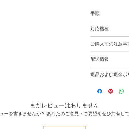
手順
1. Windows ノー
対応機種
は
SDカード
2. マップ ファイ
モデルシリーズ Aクラス W1
(マップ リンクは、支
ご購入前の注意事
モデルシリーズ Bクラス W2
れます)。
モデルシリーズ Cクラス C2
VIN 番号
に記述する
モデルシリーズ Cクラス S2
配送情報
3. USB スティッ
ョン
チェックアウト
モデルシリーズ Cクラス W2
FAT32
(GuiForma
VIN 番号 =
完全な 17
モデルシリーズ CLA C117
USB スティックの
4.ダウンロードした
VIN 番号があれば、P
返品および返金ポ
モデルシリーズ CLS C218 (
ド、地図リンク、説明書
ずに空の USB ステ
ードは車両の VIN
モデルシリーズ CLS X218
5. USB スティッ
られています。
すでにマップ PIN
モデルシリーズ E クラス A2
に挿入します。
USBなし
スティック
っている場合、返金は
モデルシリーズ Eクラス C2
6. ナビマップの更
ド、地図リンク、What
が機能しないことの証
モデルシリーズ E-Class S2
7. 画面上のマップ 
- この製品を購入し
は、PIN コードを
まだレビューはありません
モデルシリーズ Eクラス W2
8. ピンを挿入した
うにインストールす
モデルシリーズ Eクラス W2
ューを書きませんか？ あなたのご意見・ご要望をぜひ共有し
までに 1 ～ 2 時間
- 行うことはすべて
モデルシリーズ Gクラス A
(うまくいかなかった
ては責任を負いませ
モデルシリーズ Gクラス W
するか、すべての手
- ファイルのダウン