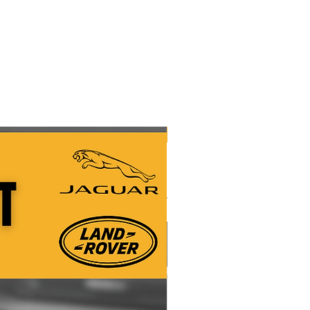
(USA 09/12) 11/12-02/16)
 カードのフォーマット、および一部
 (03/14-04/17)
スティックまたは SD カードにコピー
4 (06/12-)
い場合は、購入しないでください。
W166 ((USA 09/11) 11/11-08/15)
ィーラーに行った方が良いですよ。
(03/12-03/16)
料金であなたを助けてくれます。
72 ((USA 06/11) 03/11-03/16)
のみで大丈夫です。カーナビゲーシ
に動作する状態にある必要がありま
ション ユニット、グレーアウトした
ニット、レトロフィットのナビゲーシ
新しい
たは機能していないナビゲーション
ブではないナビゲーション ユニット
。