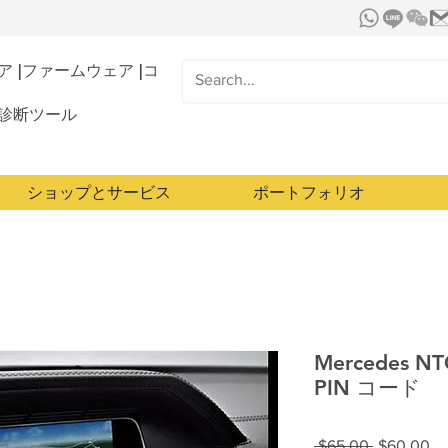
 |ファームウェア |コ
診断ツール
ショップとサービス
ポートフォリオ
Mercedes N
PIN コード
通
セ
 $65.00 
$60.00