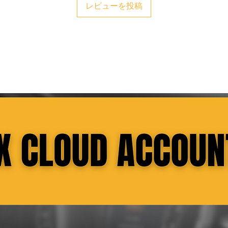
モデルシリーズ GLS X166 (
レビューを投稿
ティックまたは SD
モデルシリーズ GLA X156
のファイルを USB 
モデルシリーズ GLK X20
する方法の知識がな
モデルシリーズ GLE-Class 
メルセデスベンツデ
モデルシリーズ SL R231 
彼らははるかに高い
モデルシリーズ SLK-SLC R1
・本製品は地図更新
ョンユニットは完全
す。壊れたナビゲー
ナビゲーション ユ
ョン ユニット、ま
ユニットやアクティ
には適していません