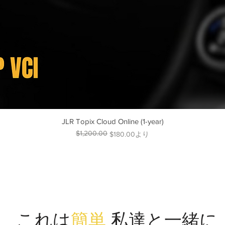
JLR Topix Cloud Online (1-year)
$1,200.00
通常価格
セール価格
$180.00
より
これは
簡単
私達と一緒に