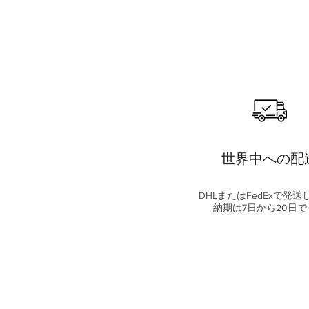
世界中への配
DHLまたはFedExで発送
納期は7日から20日で