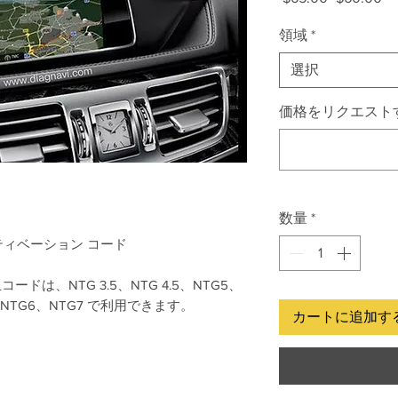
常
ー
領域
*
価
ル
格
価
選択
格
価格をリクエストす
数量
*
 アクティベーション コード
ードは、NTG 3.5、NTG 4.5、NTG5、
.5、NTG6、NTG7 で利用できます。
カートに追加す