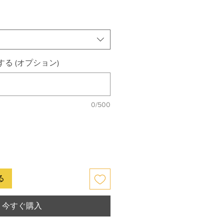
る (オプション)
0/500
る
今すぐ購入