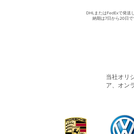
DHLまたはFedExで発送
納期は7日から20日で
当社オリ
ア、オン