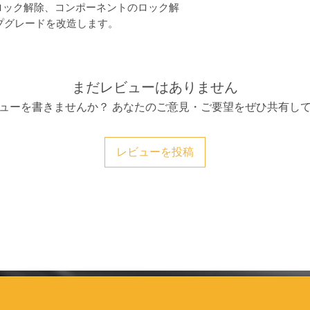
- キープログラミング
ロック解除、コンポーネントのロック解
-ポルシェ タイカン
プグレードを改造します。
デート
-ゲートウェイモジ
-PCM3.0 PCM3.
-Macan 2017-202
まだレビューはありません
-PCM 6.0 ソフ
シェ 911、パナメー
ューを書きませんか？ あなたのご意見・ご要望をぜひ共有し
-等...
重要: 当社は、ポルシェ
てポルシェ PPN サ
レビューを投稿
ート プログラミング
ナルの PT3G VCI また
て作業することを好
ドパーティの VCI
は、PPN リモートを
グインするときにサ
ておく必要がありま
トウェア、使用済み
ネット接続の問題に
しはできません。