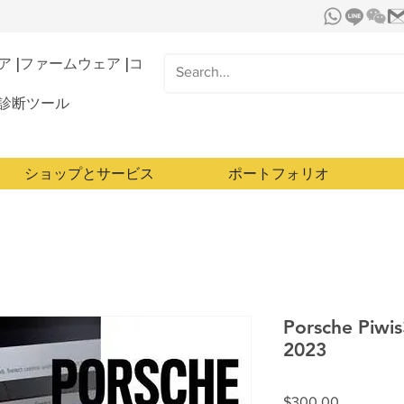
 |ファームウェア |コ
診断ツール
ショップとサービス
ポートフォリオ
Porsche Piwi
2023
価
$300.00