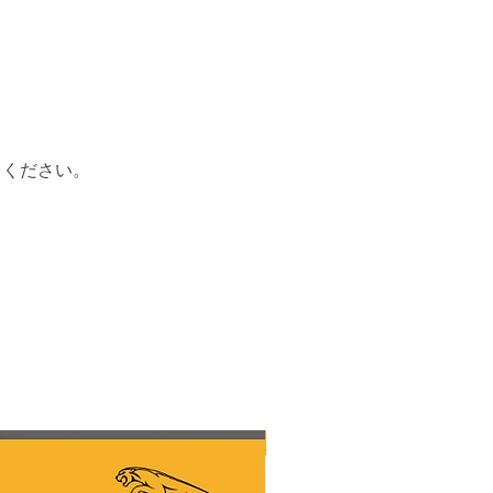
 (VIN に従って注文されたキー)
 キャンペーン ソフトウェア アップ
ュールオンラインプログラミング
1 のコードを有効にする
2 コードを有効にします。 991.981.982
トウェア アップデート。タイカン、ポル
ラ、カイエン
てください。
 PIWIS 3 OEM システムを使用し
ービスを提供しています。 PPN リモ
 タスクの場合は、ポルシェ オリジ
は PT3G - E - VCI v2 のみを使用し
みます。クローン ツールまたはサー
 インターフェイスを使用している場合
申請する前に、PayPal を使用してロ
ポート料金が請求されることを知っ
す。クローンツール、システムソフ
のスペアパーツや配線図、インター
関係なく、いかなる状況でも払い戻
新しい