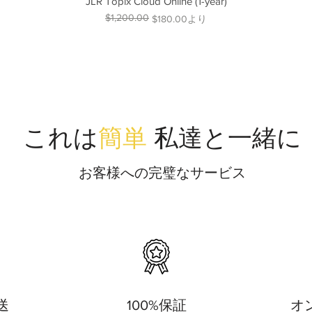
JLR Topix Cloud Online (1-year)
$1,200.00
通常価格
セール価格
$180.00
より
これは
簡単
私達と一緒に
お客様への完璧なサービス
送
100%保証
オ