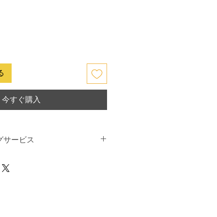
る
今すぐ購入
グサービス
グの価格は以下から始まります
280ユ
ールのコンポーネント保護のロック解
ントエンドモジュールプログラミング
ールプログラミング