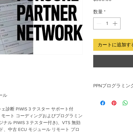
格
数量
*
カートに追加す
PPNプログラミン
ール
PPN プログラミン
ーロ
ェ診断 PIWIS 3 テスター サポート付
-中古のECUモジュ
除
ン リモート コーディングおよびプログラミン
-BCM リア/フロ
ナル PIWIS 3 テスター付き)、VTS 無効
-送信、PDKモジュ
、中古 ECU モジュール リモート プロ