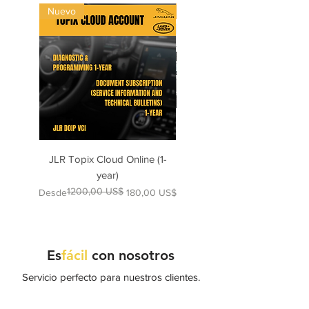
Nuevo
Nuevo
JLR Topix Cloud Online (1-
Porsche 992 Piwis: Wiring
year)
Diagrams up to 2025
1200,00 US$
Precio
Precio de oferta
Precio
Desde
180,00 US$
300,00 US$
Es
fácil
con nosotros
Servicio perfecto para nuestros clientes.