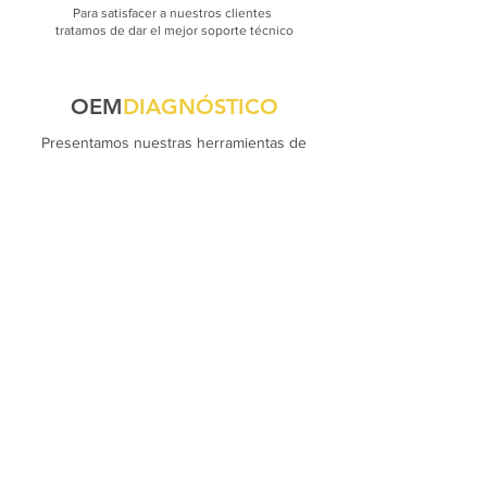
Para satisfacer a nuestros clientes
tratamos de dar el mejor soporte técnico
OEM
DIAGNÓSTICO
Presentamos nuestras herramientas de
diagnóstico, software, códigos, firmwares,
cuentas en línea, acceso directo o servicios
de programación originales.