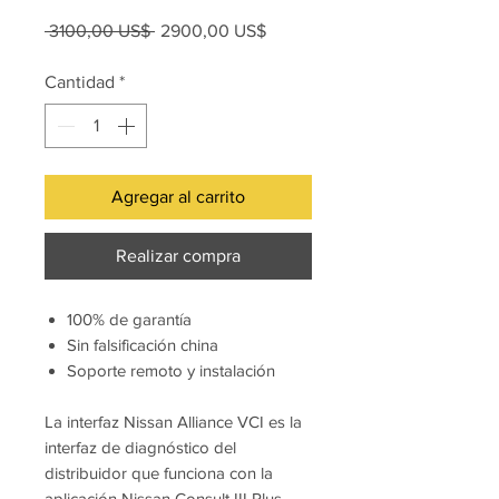
Precio
Precio
 3100,00 US$ 
2900,00 US$
de
oferta
Cantidad
*
Agregar al carrito
Realizar compra
100% de garantía
Sin falsificación china
Soporte remoto y instalación
La interfaz Nissan Alliance VCI es la
interfaz de diagnóstico del
distribuidor que funciona con la
aplicación Nissan Consult III Plus