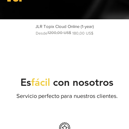
JLR Topix Cloud Online (1-year)
1200,00 US$
Precio
Precio de oferta
Desde
180,00 US$
Es
fácil
con nosotros
Servicio perfecto para nuestros clientes.