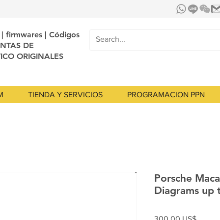
| firmwares | Códigos
NTAS DE
ICO ORIGINALES
M
TIENDA Y SERVICIOS
PROGRAMACION PPN
Porsche Macan
Diagrams up 
Precio
300,00 US$