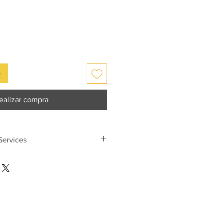
o
ealizar compra
ervices
es start from
300euro
 Modules Component Protection
 Module Programming
Module Programming
ys ordered as per VIN)