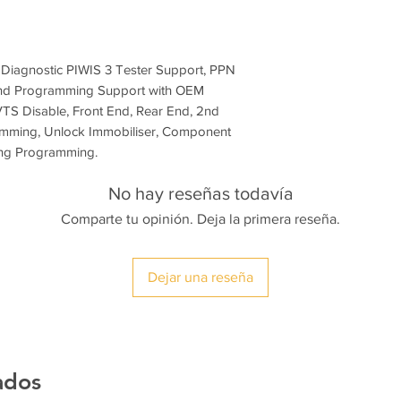
-Porsche Macan Camp
-Gateway Module Onl
-Enabling Codes for
-Enabling Codes Maca
 Diagnostic PIWIS 3 Tester Support, PPN
-PCM 6.0 Software Up
nd Programming Support with OEM
Panamera, Cayenne
VTS Disable, Front End, Rear End, 2nd
-Etc...
mming, Unlock Immobiliser, Component
Important: We provid
ing Programming.
Porsche PIWIS 3 OEM
programming tasks, we
No hay reseñas todavía
Porsche original PT3G
you are using cloned t
Comparte tu opinión. Deja la primera reseña.
before applying for 
we will charge you fo
PayPal. No refunds av
Dejar una reseña
regardless of your cl
spare parts or wiring
issues.
ados