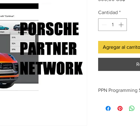
Cantidad
*
Agregar al carrit
R
PPN Programming S
PPN programming pric
-2nd Hand Used ECU
Unlock
-BCM Rear/Front End
-Transmission, PDK 
-Key Programming (Ke