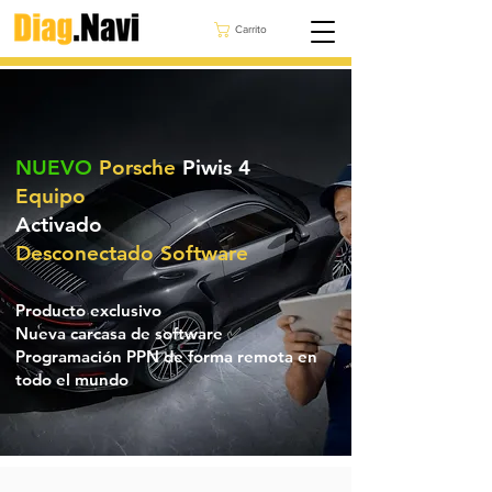
Carrito
NUEVO
Porsche
Piwis 4
Equipo
Activado
Desconectado
Software
Producto exclusivo
Nueva carcasa de software ✅
Programación PPN de forma remota en
todo el mundo