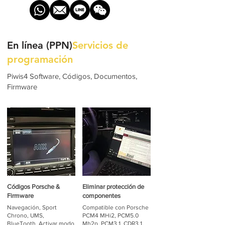
En línea (PPN)
Servicios de
programación
Piwis4 Software, Códigos, Documentos,
Firmware
Códigos Porsche &
Eliminar protección de
Firmware
componentes
Navegación, Sport
Compatible con Porsche
Chrono, UMS,
PCM4 MHi2, PCM5.0
BlueTooth, Activar modo
Mh2p, PCM3.1, CDR3.1,