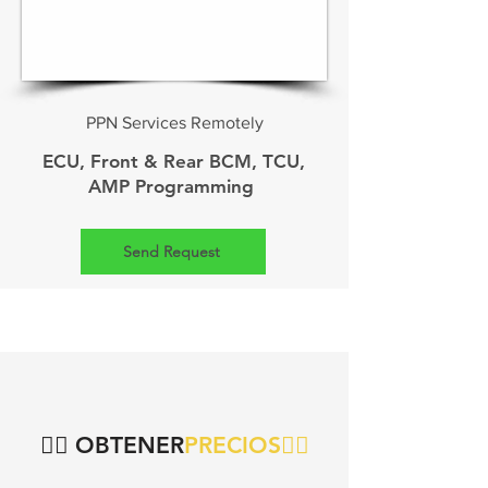
PPN Services Remotely
ECU, Front & Rear BCM, TCU,
AMP Programming
Send Request
👇🏻 OBTENER
PRECIOS👇🏻