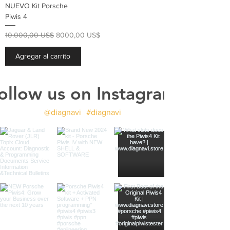
NUEVO Kit Porsche
Piwis 4
Precio
Precio de oferta
10.000,00 US$
8000,00 US$
Agregar al carrito
ollow us on Instagram
@diagnavi
#diagnavi