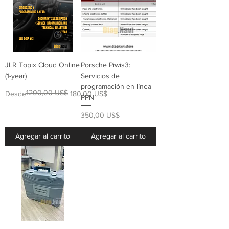
JLR Topix Cloud Online
Porsche Piwis3:
(1-year)
Servicios de
programación en línea
1200,00 US$
Precio
Precio de oferta
Desde
180,00 US$
PPN
Precio
350,00 US$
Agregar al carrito
Agregar al carrito