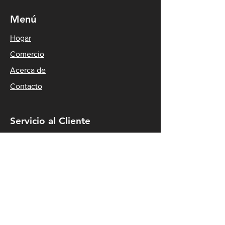
Menú
Hogar
Comercio
Acerca de
Contacto
Servicio al Cliente
Preguntas más frecuentes
Envío y amperio; Devoluciones
Política de la tienda
Métodos de pago