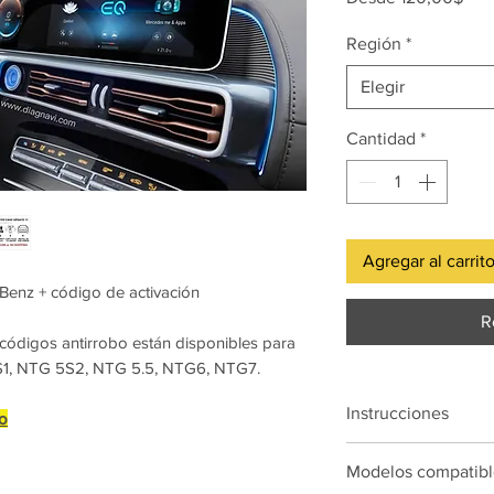
de
Región
*
ofer
Elegir
Cantidad
*
Agregar al carrit
Benz + código de activación
R
ódigos antirrobo están disponibles para
S1, NTG 5S2, NTG 5.5, NTG6, NTG7.
Instrucciones
to
1. Prepare su comput
Modelos compatibl
y
Memoria USB de 6