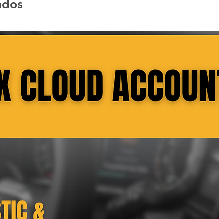
ados
- Este producto es bu
unidad de navegación
perfectas condicione
para las unidades d
para las unidades d
no es bueno para las
ADAPTADAS o para cu
FUNCIONAL o NO AC