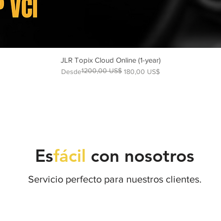
JLR Topix Cloud Online (1-year)
1200,00 US$
Precio
Precio de oferta
Desde
180,00 US$
Es
fácil
con nosotros
Servicio perfecto para nuestros clientes.