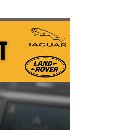
eno solo para actualizar mapas. La
 de su automóvil debe estar en
s de funcionamiento. No es bueno
Nuevo
e navegación ROTAS, no es bueno
e navegación APAGADAS EN GRIS,
 unidades de navegación
alquier unidad de navegación NO
TIVA.