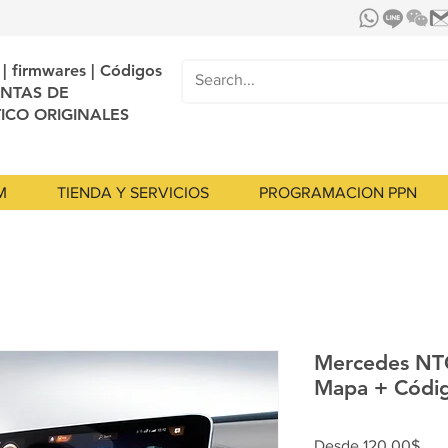
| firmwares | Códigos
NTAS DE
ICO ORIGINALES
M
TIENDA Y SERVICIOS
PROGRAMACION PPN
Mercedes NTG
Mapa + Códi
Pre
Desde
120,00$