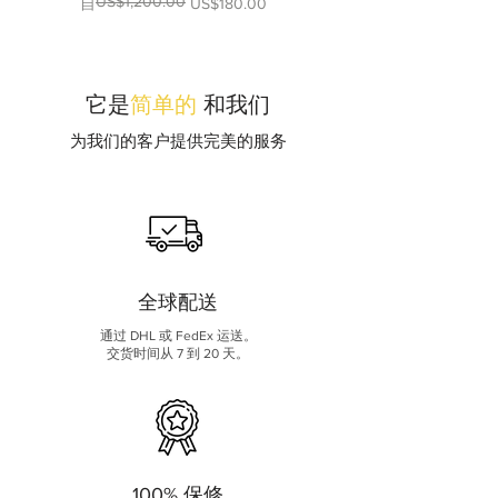
US$1,200.00
一般價格
促銷價格
價格
自
US$180.00
US$300.00
它是
简单的
和我们
为我们的客户提供完美的服务
全球配送
通过 DHL 或 FedEx 运送。
交货时间从 7 到 20 天。
100% 保修