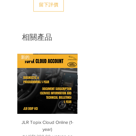
留下評價
-PCM 6.0 软件更新. Taycan, Porsche
911, Panamera, Cayenne
-ETC...
Piwis3 软件包括：
重要提示：我们使用保时捷 PIWIS 3
1.最新的软件版本
OEM 系统提供保时捷 PPN 服务。对于
相關產品
二、在线更新方式
PPN 远程编程任务，我们更愿意仅使用
3.开发者模式
Porsche original PT3G
4.离线接线图
VCI or_cc781905-5cde-3194-bb3b-
5.无限许可
136bad5cf58 d_PT3G - E - VCI v2。如
新的
新的
果您使用克隆工具或第三方 VCI 接口，
软件更新：
在申请 PPN 远程之前，您应该知道使
可在线更新。
用 PayPal 登录时我们会向您收取支持
我们每年进行 4 次定期更新。但是
费用。无论您的克隆工具、系统软件、
您可以随时进行，例如每年 1 次。
使用过的备件或接线图、互联网连接问
题如何，在任何情况下都无法退款。
JLR Topix Cloud Online (1-
Porsche 992 Piwis: Wiring
year)
Diagrams up to 2025