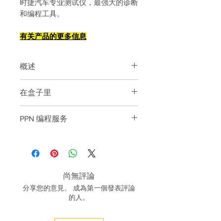
时捷汽车专业测试仪，最强大的诊断
和编程工具。
有关产品的更多信息
概述
Piwis3 功能：
在盒子里
1.诊断应用
2.引导故障查找（GFF）
1. 新款松下 CF-54 笔记本电脑
3.实际值/输入信号功能
PPN 编程服务
2. 原装PT3G多路复用器
4.驱动链接/测试功能
3、PT3G连接线
5.维护/维修功能组
PPN编程价格从
280euro
4.WiFi模块
6.编码/编程功能组
-2nd手用ECU模块组件保护解锁
5.扩展坞
7. 日志记录
-BCM后/前端模块编程
6. USB 扩展坞电缆
8.过滤
- 钥匙编程（钥匙根据 VIN 订购）
7. 保时捷手提箱
尚無評論
9.接线图应用
-保时捷 Taycan Campaign 软件更新
分享您的意見。 成為第一個發表評論
-网关模块在线编程
的人。
-PCM3.0 PCM3.1 的启用代码
-启用代码 Macan 2017-2022。
991.981.982